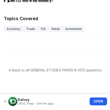
▶
क्या FDI भारत के लिए फायदेमंद है?
Topics Covered
Economy
Trade
FDI
Retail
Investment
Back to all
GENERAL-STUDIES-PAPER-III
2013
questions
Dalvoy
OPEN
UPSC Prep - Get the app