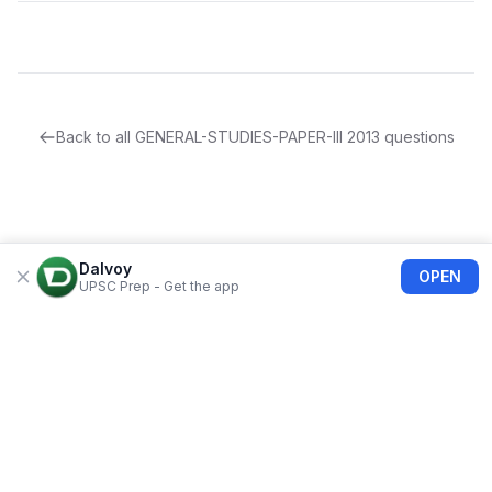
Back to all
GENERAL-STUDIES-PAPER-III
2013
questions
Dalvoy
OPEN
UPSC Prep - Get the app
About Us
Blogs
Privacy Policy
Terms of use
Refund Policy
FAQs
©
2026
Dalvoy
Bolimart India Private Limited