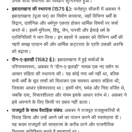
उनके साथ समानता का व्यवहार सुनिश्चित हुआ।
इबादतखाना की स्थापना (1575 ई.):
फतेहपुर सीकरी में अकबर ने
इबादतखाना (पूजा घर) का निर्माण करवाया, जहाँ विभिन्न धर्मों के
विद्वान, दार्शनिक और धर्मगुरु एकत्र होकर धार्मिक विषयों पर चर्चा
करते थे। इसमें मुस्लिम, हिंदू, जैन, पारसी और ईसाई धर्म के
प्रतिनिधियों ने भाग लिया। इन बहसों ने अकबर को विभिन्न धर्मों की
गहरी समझ प्रदान की और धार्मिक कट्टरता के प्रति उसकी अरुचि
को बढ़ाया।
दीन-ए-इलाही (1582 ई.):
इबादतखाना में हुई चर्चाओं के
परिणामस्वरूप, अकबर ने 'दीन-ए-इलाही' नामक एक नए दर्शन या
आचार संहिता की स्थापना की। यह कोई नया धर्म नहीं था, बल्कि
सभी धर्मों के मूल तत्वों को मिलाकर एक समरूप आचार संहिता थी,
जिसका आधार एकेश्वरवाद था। इसमें भोग, घमंड और निंदा वर्जित थे,
जबकि दया, विचारशीलता और संयम इसके आधार स्तंभ थे। अकबर ने
इसे अपनाने के लिए किसी पर दबाव नहीं डाला।
राजपूतों के साथ वैवाहिक संबंध:
अकबर ने राजपूत राजकुमारियों से
विवाह किया और उन्हें अपने धर्म का पालन करने की स्वतंत्रता दी।
यह कदम राजपूतों को साम्राज्य के करीब लाने और राजनीतिक
स्थिरता सुनिश्चित करने में महत्वपूर्ण था।