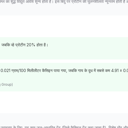
 का शुद्ध विद्युत आवेश शून्य होता है। इस बिंदु पर प्रोटीन की घुलनशीलता न्यूनतम होती है
, जबकि व्हे प्रोटीन 20% होता है।
9 ± 0.021 ग्राम/100 मिलीलीटर कैसिइन पाया गया, जबकि गाय के दूध में सबसे कम 4.91 ± 0
ng Group)
। उदाहरण के लिए, यह कुछ जल-आधारित पेंट (जिसे कैसिइन पेंट कहा जाता है), विशेष गोंद और 