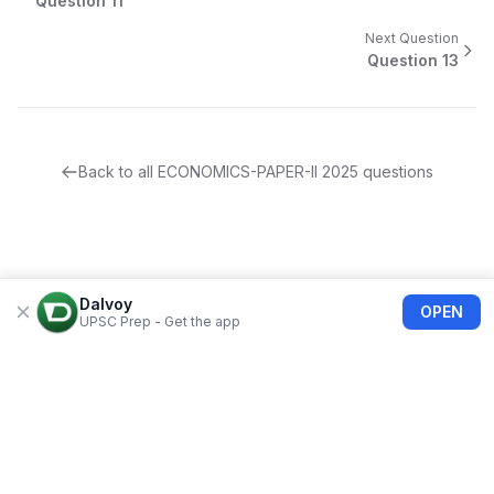
Question
11
Next Question
Question
13
Back to all
ECONOMICS-PAPER-II
2025
questions
Dalvoy
OPEN
UPSC Prep - Get the app
About Us
Blogs
Privacy Policy
Terms of use
Refund Policy
FAQs