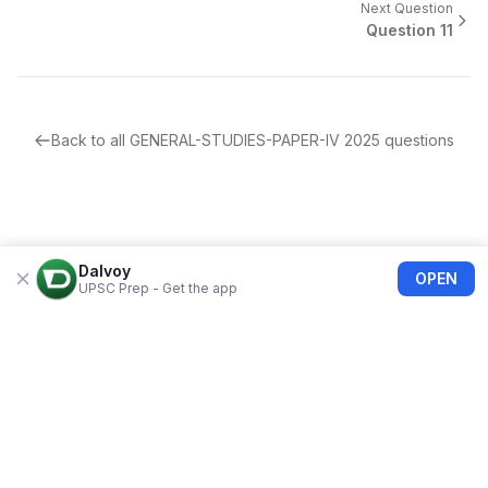
Next Question
Question
11
Back to all
GENERAL-STUDIES-PAPER-IV
2025
questions
Dalvoy
OPEN
UPSC Prep - Get the app
About Us
Blogs
Privacy Policy
Terms of use
Refund Policy
FAQs
©
2026
Dalvoy
Bolimart India Private Limited