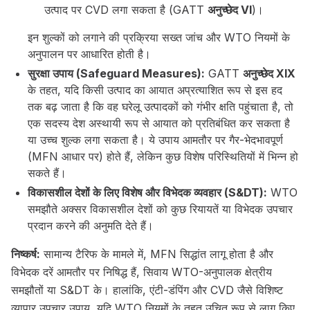
उत्पाद पर CVD लगा सकता है (GATT
अनुच्छेद VI
)।
इन शुल्कों को लगाने की प्रक्रिया सख्त जांच और WTO नियमों के
अनुपालन पर आधारित होती है।
सुरक्षा उपाय (Safeguard Measures):
GATT
अनुच्छेद XIX
के तहत, यदि किसी उत्पाद का आयात अप्रत्याशित रूप से इस हद
तक बढ़ जाता है कि वह घरेलू उत्पादकों को गंभीर क्षति पहुंचाता है, तो
एक सदस्य देश अस्थायी रूप से आयात को प्रतिबंधित कर सकता है
या उच्च शुल्क लगा सकता है। ये उपाय आमतौर पर गैर-भेदभावपूर्ण
(MFN आधार पर) होते हैं, लेकिन कुछ विशेष परिस्थितियों में भिन्न हो
सकते हैं।
विकासशील देशों के लिए विशेष और विभेदक व्यवहार (S&DT):
WTO
समझौते अक्सर विकासशील देशों को कुछ रियायतें या विभेदक उपचार
प्रदान करने की अनुमति देते हैं।
निष्कर्ष:
सामान्य टैरिफ के मामले में, MFN सिद्धांत लागू होता है और
विभेदक दरें आमतौर पर निषिद्ध हैं, सिवाय WTO-अनुपालक क्षेत्रीय
समझौतों या S&DT के। हालांकि, एंटी-डंपिंग और CVD जैसे विशिष्ट
व्यापार उपचार उपाय, यदि WTO नियमों के तहत उचित रूप से लागू किए